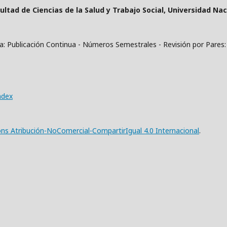
cultad de Ciencias de la Salud y Trabajo Social, Universidad Na
a: Publicación Continua - Números Semestrales - Revisión por Pares:
resa 2796-7395
ndex
ns Atribución-NoComercial-CompartirIgual 4.0 Internacional
.