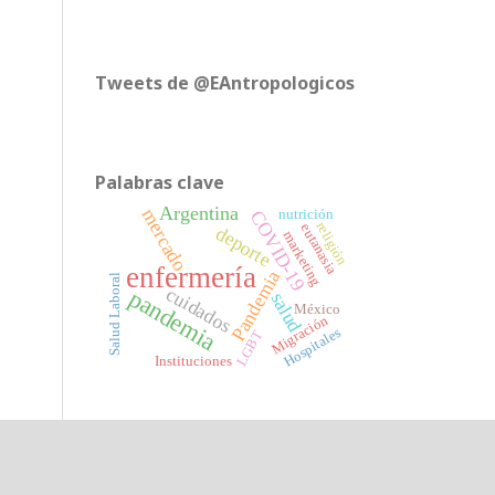
Tweets de @EAntropologicos
Palabras clave
Argentina
mercado
COVID-19
nutrición
religión
eutanasia
deporte
marketing
enfermería
Pandemia
Salud Laboral
cuidados
pandemia
salud
México
Migración
Hospitales
LGBT
Instituciones