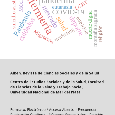
enfermería
suicidio asistido
México
pandemia
LGBT
mercado
eutanasia
COVID-19
Pandemia
montaña sagrada
muerte digna
deporte
salud
nutrición
cuidados
religión
marketing
Migración
Aiken. Revista de Ciencias Sociales y de la Salud
Centro de Estudios Sociales y de la Salud, Facultad
de Ciencias de la Salud y Trabajo Social,
Universidad Nacional de Mar del Plata
Formato: Electrónico / Acceso Abierto - Frecuencia:
Publicación Continua - Números Semestrales - Revisión